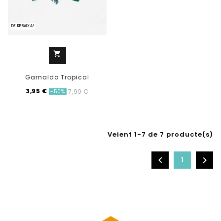
DE REBAIXA!
shopping_cart
Garnalda Tropical
3,95 €
7,90 €
-50%
Veient 1-7 de 7 producte(s)


1