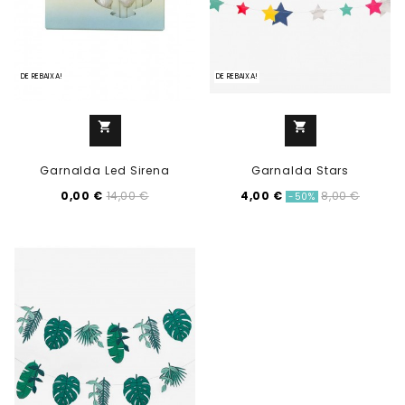
DE REBAIXA!
DE REBAIXA!
shopping_cart
shopping_cart
Garnalda Led Sirena
Garnalda Stars
0,00 €
4,00 €
14,00 €
8,00 €
-50%