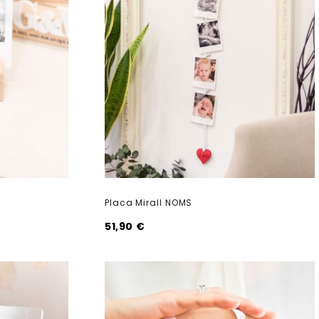
Placa Mirall NOMS
51,90 €
shopping_cart