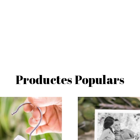
Productes Populars
shopping_cart