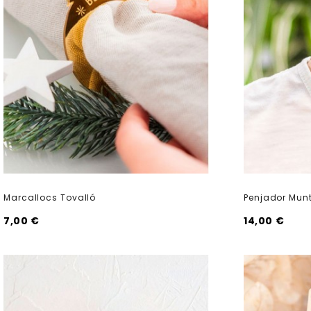
Marcallocs Tovalló
Penjador Mun
7,00 €
14,00 €
shopping_cart