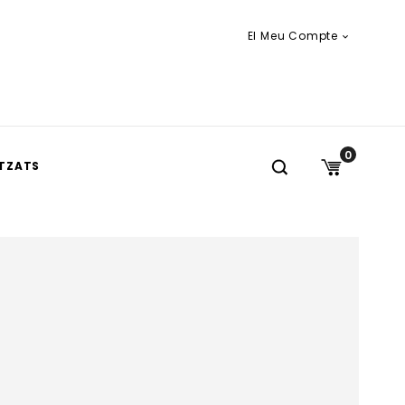
El Meu Compte

0
TZATS