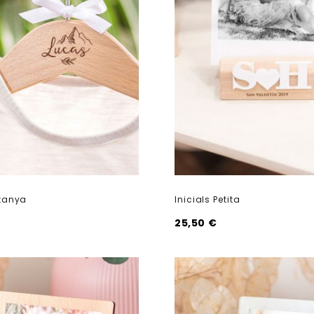
tanya
Inicials Petita
25,50 €
shopping_cart