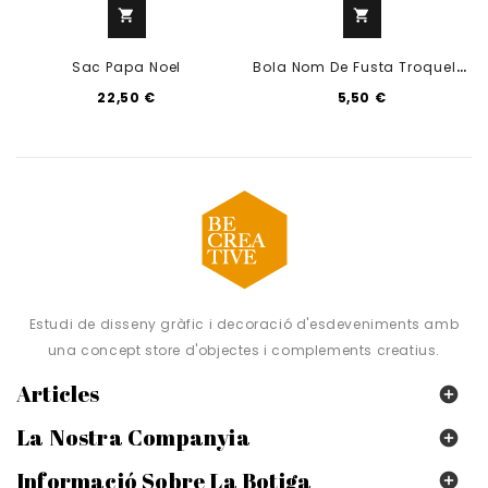
shopping_cart
shopping_cart
B
Ola Nom De Fusta Troquelat
Sac Papa Noel
22,50 €
5,50 €
Estudi de disseny gràfic i decoració d'esdeveniments amb
una concept store d'objectes i complements creatius.
Articles

La Nostra Companyia

Informació Sobre La Botiga
