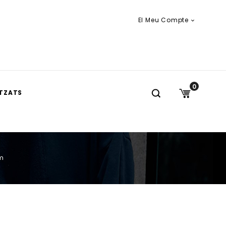
El Meu Compte

0
TZATS
om