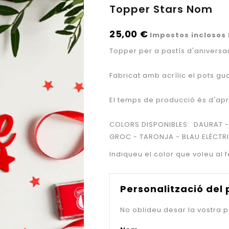
Topper Stars Nom
25,00 €
Impostos inclosos
Topper
per a pastís d'aniversar
Fabricat amb acrílic el pots g
El temps de producció és d'a
COLORS DISPONIBLES: DAURAT - 
GROC - TARONJA - BLAU ELÈCTRI
Indiqueu el color que voleu al 
Personalització del
No oblideu desar la vostra p