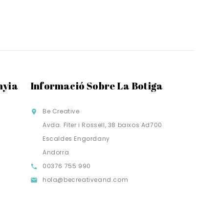
nyia
Informació Sobre La Botiga
Be Creative

Avda. Fiter i Rossell, 38 baixos Ad700
Escaldes Engordany
Andorra
00376 755 990

hola@becreativeand.com
