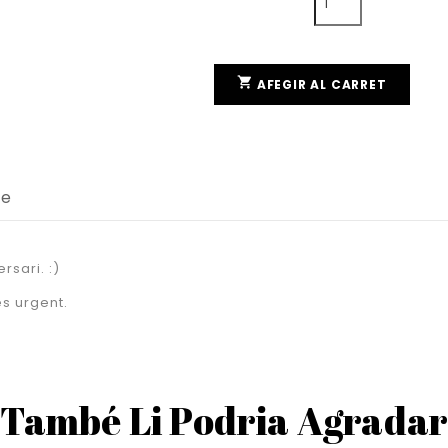

AFEGIR AL CARRET
te
rsari. :)
s urgent.
També Li Podria Agrada