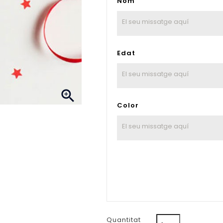
Nom
Edat

Color
Quantitat