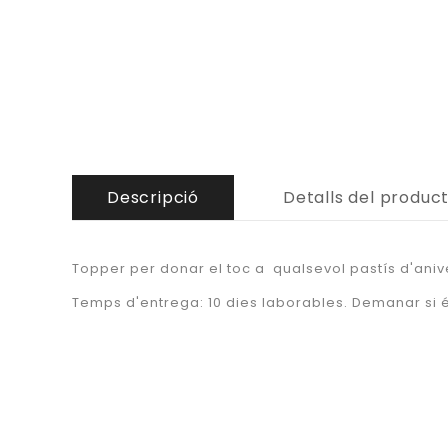
Descripció
Detalls del produc
Topper per donar el toc a qualsevol pastís d'anive
Temps d'entrega: 10 dies laborables. Demanar si é