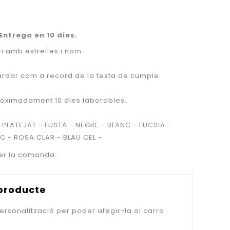
Entrega en 10 dies.
i amb estrelles i nom.
uardar com a record de la festa de
cumple
.
proximadament
10
dies laborables.
PLATEJAT - FUSTA - NEGRE - BLANC - FUCSIA -
C - ROSA CLAR - BLAU CEL -
fer la comanda.
 producte
ersonalització per poder afegir-la al carro