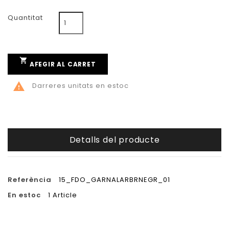
Quantitat

AFEGIR AL CARRET

Darreres unitats en estoc
Detalls del producte
Referència
15_FDO_GARNALARBRNEGR_01
En estoc
1 Article