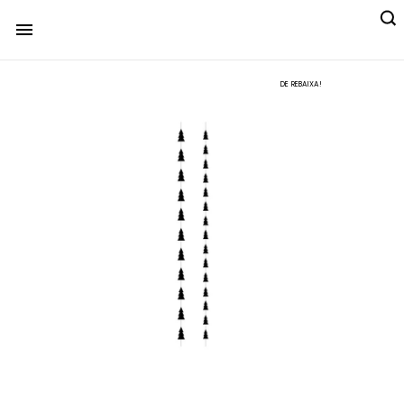

DE REBAIXA!