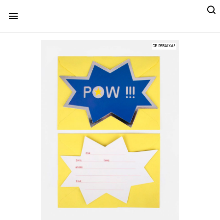

DE REBAIXA!