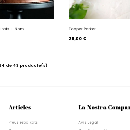
citats + Nom
Topper Parker
25,00 €
-24 de 43 producte(s)
Articles
La Nostra Compa
Preus rebaixats
Avís Legal