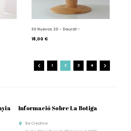
30 Nuevos 20 - Daurat -
18,00 €


1
2
3
4
nyia
Informació Sobre La Botiga
Be Creative
